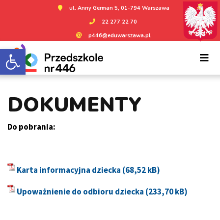
ul. Anny German 5, 01-794 Warszawa
22 277 22 70
p446@eduwarszawa.pl
Otwórz pasek narzędzi
DOKUMENTY
Do pobrania:
Karta informacyjna dziecka
Upoważnienie do odbioru dziecka