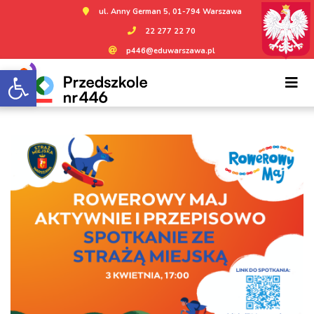
ul. Anny German 5, 01-794 Warszawa
22 277 22 70
p446@eduwarszawa.pl
Otwórz pasek narzędzi