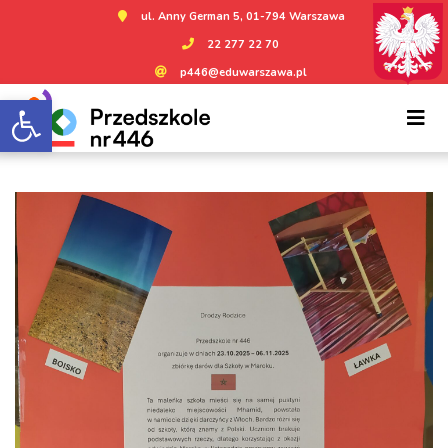
ul. Anny German 5, 01-794 Warszawa
22 277 22 70
p446@eduwarszawa.pl
Otwórz pasek narzędzi