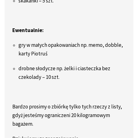
skakanki – 5 szt.
Ewentualnie:
gry w małych opakowaniach np. memo, dobble,
karty Piotruś
drobne słodycze np. żelki i ciasteczka bez
czekolady – 10 szt.
Bardzo prosimy o zbiórkę tylko tych rzeczy z listy,
gdyż jesteśmy ograniczeni 20 kilogramowym
bagażem.